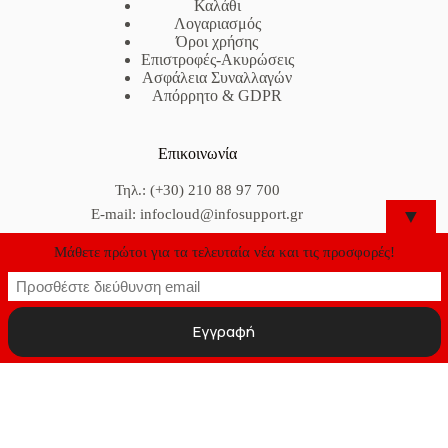
Καλάθι
Λογαριασμός
Όροι χρήσης
Επιστροφές-Ακυρώσεις
Ασφάλεια Συναλλαγών
Απόρρητο & GDPR
Επικοινωνία
Τηλ.: (+30) 210 88 97 700
▼
E-mail: infocloud@infosupport.gr
Μάθετε πρώτοι για τα τελευταία νέα και τις προσφορές!
ΑΤΤΙΚΗ :
Λ. Λαυρίου 93, Γλυκά Νερά, 15354
ΑΘΗΝΑ :
Δοϊράνης 8, 11362
ΘΕΣ/ΝΙΚΗ :
Μ. Αντύπα 41, 55535
ΚΡΗΤΗ :
Έβανς 70, 71201, Ηράκλειο
Copyright © 2026 - InfoSupport