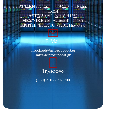
ΑΤΤΙΚΗ :
Λ. Λαυρίου 93, Γλυκά Νερά,
15354
ΑΘΗΝΑ :
Δοϊράνης 8, 11362
ΘΕΣ/ΝΙΚΗ :
Μ. Αντύπα 41, 55535
ΚΡΗΤΗ :
Έβανς 70, 71201, Ηράκλειο
E-Mail
infocloud@infosuppport.gr
sales@infosupport.gr
Τηλέφωνο
(+30) 210 88 97 700